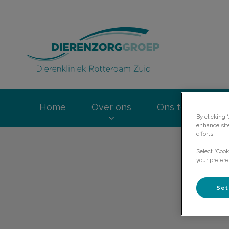
Homepage Dierenk
Home
Over ons
Ons team
By clicking 
enhance sit
efforts.
Select “Cook
your prefere
Set