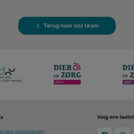
Terug naar ons team
ks
Volg ons laats
emene Voorwaarden