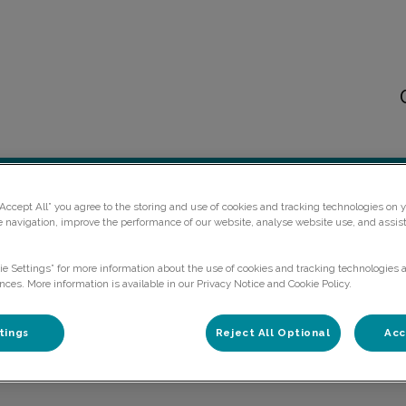
liniek Rotterdam-Zuid
Actueel
Acties
Dier en Zorg Plan
Con
“Accept All” you agree to the storing and use of cookies and tracking technologies on y
e navigation, improve the performance of our website, analyse website use, and assis
ie Settings” for more information about the use of cookies and tracking technologies 
nces. More information is available in our Privacy Notice and Cookie Policy.
Nicole
tings
Reject All Optional
Acc